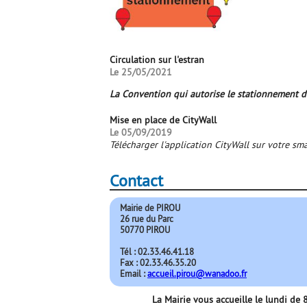
Circulation sur l'estran
Le 25/05/2021
La Convention qui autorise le stationnement des
Mise en place de CityWall
Le 05/09/2019
Télécharger l'application CityWall sur votre s
Contact
Mairie de PIROU
26 rue du Parc
50770 PIROU
Tél : 02.33.46.41.18
Fax : 02.33.46.35.20
Email :
accueil.pirou@wanadoo.fr
La Mairie vous accueille le lundi d