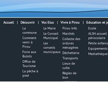
Accueil
Découvrir
Vos Elus
Vivre à Pirou
Education et j
La
Le Maire
Pirou Info
Ecole
commune
Le Conseil
Marchés
ALSH accueil
Comment
Municipal
périscolaire
Collecte des
venir à
Les
ordures
Petite enfanc
Pirou
conseils
ménagères
Equipements 
Foire aux
municipaux
Déchetterie
Mediathèque
Bulots
Transports
Office de
Lieux de
Tourisme
culte
La pêche à
Règles de
pied
bon
voisinage
Numéros
utiles
Infos utile