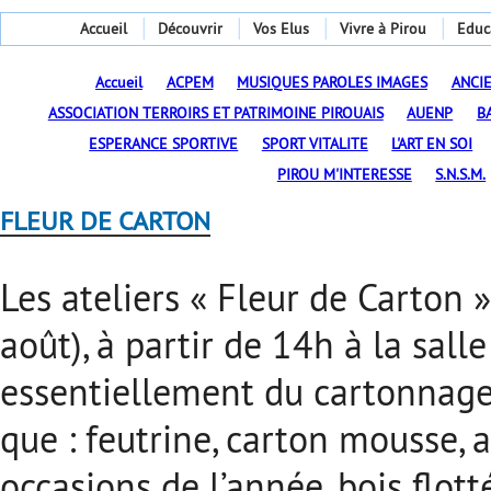
Accueil
Découvrir
Vos Elus
Vivre à Pirou
Educ
Accueil
ACPEM
MUSIQUES PAROLES IMAGES
ANCI
ASSOCIATION TERROIRS ET PATRIMOINE PIROUAIS
AUENP
B
ESPERANCE SPORTIVE
SPORT VITALITE
L'ART EN SOI
PIROU M'INTERESSE
S.N.S.M.
FLEUR DE CARTON
Les ateliers « Fleur de Carton »
août), à partir de 14h à la sall
essentiellement du cartonnage, m
que : feutrine, carton mousse, a
occasions de l’année, bois flot